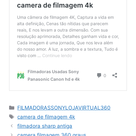
Categorias
FILMADORASSONYLOJAVIRTUAL360
Tags
camera de filmagem 4k
filmadora sharp antiga
camera filmagem 360 graus