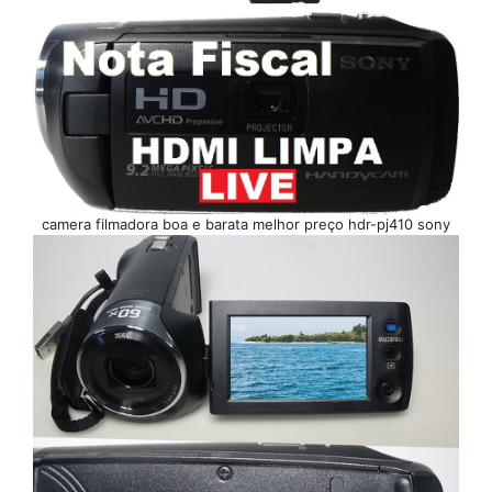
camera filmadora boa e barata melhor preço hdr-pj410 sony