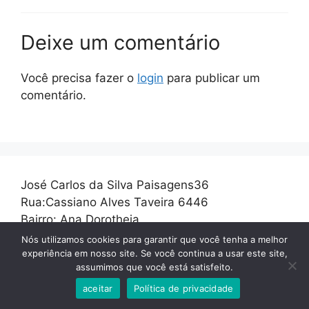
Deixe um comentário
Você precisa fazer o
login
para publicar um
comentário.
José Carlos da Silva Paisagens36
Rua:Cassiano Alves Taveira 6446
Bairro: Ana Dorotheia
Cidade: Franca
Nós utilizamos cookies para garantir que você tenha a melhor
Estado: São Paulo
experiência em nosso site. Se você continua a usar este site,
assumimos que você está satisfeito.
Cep: 14412228
aceitar
Política de privacidade