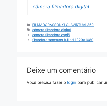
câmera filmadora digital
Categorias
FILMADORASSONYLOJAVIRTUAL360
Tags
câmera filmadora digital
camera filmadora espiã
filmadora samsung full hd 1920×1080
Deixe um comentário
Você precisa fazer o
login
para publicar u