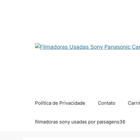
Pular
para
o
conteúdo
Política de Privacidade
Contato
Carri
filmadoras sony usadas por paisagens36