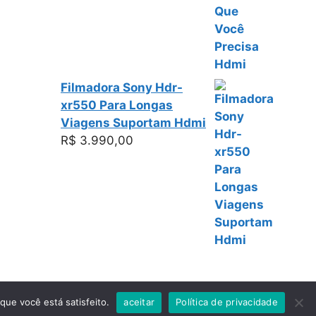
Filmadora Sony Hdr-
xr550 Para Longas
Viagens Suportam Hdmi
R$
3.990,00
eratePress
que você está satisfeito.
aceitar
Política de privacidade