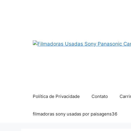
Pular
para
o
conteúdo
Política de Privacidade
Contato
Carri
filmadoras sony usadas por paisagens36