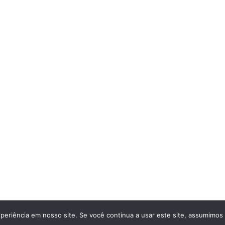
madoras Usadas Sony Panasonic Canon hd e 4k
• Built with
Gen
periência em nosso site. Se você continua a usar este site, assumimos 