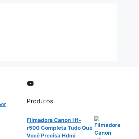
YouTube
Produtos
por
Filmadora Canon Hf-
r500 Completa Tudo Que
Você Precisa Hdmi