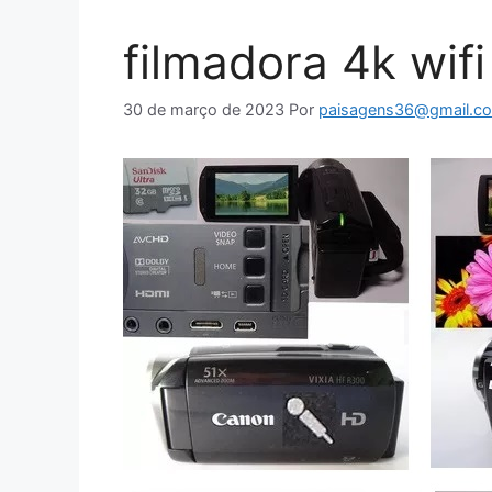
filmadora 4k wifi
30 de março de 2023
Por
paisagens36@gmail.c