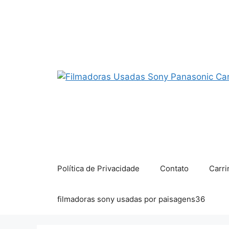
Pular
para
o
conteúdo
Política de Privacidade
Contato
Carri
filmadoras sony usadas por paisagens36