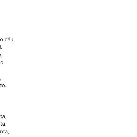
o céu,
.
o,
o.
,
to.
ta,
ta.
nta,