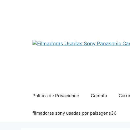
Pular
para
o
conteúdo
Política de Privacidade
Contato
Carri
filmadoras sony usadas por paisagens36