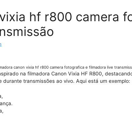
vixia hf r800 camera f
ransmissão
m
lmadora canon vixia hf r800 camera fotografica e filmadora live transmis
spirado na filmadora Canon Vixia HF R800, destacando
e durante transmissões ao vivo. Aqui está um exemplo:
a,
ança.
a,