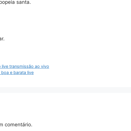
opeia santa.
r.
 live transmissão ao vivo
boa e barata live
m comentário.