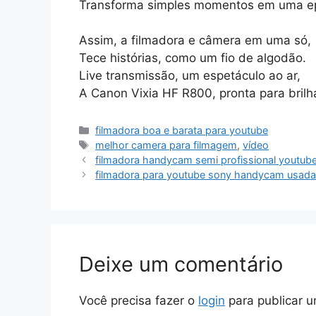
Transforma simples momentos em uma ep
Assim, a filmadora e câmera em uma só,
Tece histórias, como um fio de algodão.
Live transmissão, um espetáculo ao ar,
A Canon Vixia HF R800, pronta para brilha
Categorias
filmadora boa e barata para youtube
Tags
melhor camera para filmagem
,
vídeo
filmadora handycam semi profissional youtube
filmadora para youtube sony handycam usada 
Deixe um comentário
Você precisa fazer o
login
para publicar u