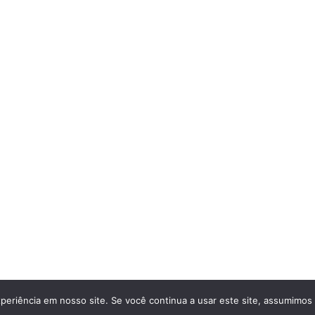
madoras Usadas Sony Panasonic Canon hd e 4k
• Built with
Gen
periência em nosso site. Se você continua a usar este site, assumimos 