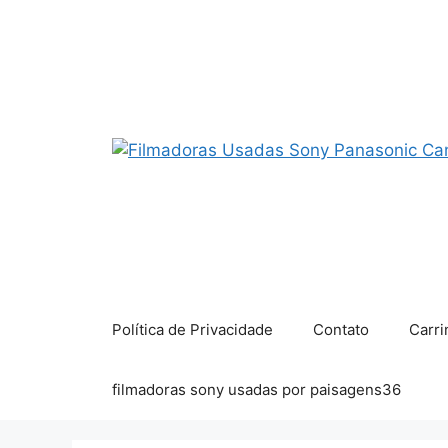
Pular
para
o
conteúdo
Política de Privacidade
Contato
Carri
filmadoras sony usadas por paisagens36