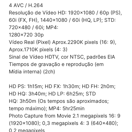
4 AVC / H.264
Resolução de Vídeo HD: 1920×1080 / 60p (PS),
60i (FX, FH), 1440×1080 / 60i (HQ, LP); STD:
720×480 / 60i; MP4:
1280×720 30p
Vídeo Real (Pixel) Aprox.2290K pixels (16: 9),
Aprox.1710K pixels (4: 3)
Sinal de Vídeo HDTV, cor NTSC, padrões EIA
Tiempos de gravação e reprodução (em
Mídia interna) (2ch)
HD PS: 1h15m; HD FX: 1h30m; HD FH: 2h0m;
HD HQ: 3h40m; HD LP: 6h25m; STD
HQ: 3h50m (Os tempos são aproximados;
tempo máximo); MP4: 5hr25min
Photo Capture from Movie 2.1 megapixels 16: 9
(1920×1080); 0,3 megapixels 4: 3 (640×480);
0,2 megapixels