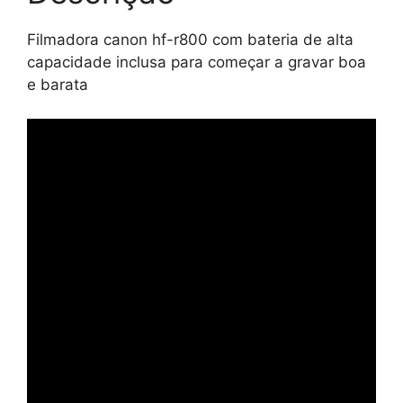
começar
Filmadora canon hf-r800 com bateria de alta
a
capacidade inclusa para começar a gravar boa
gravar
e barata
boa
e
barata
quantidade