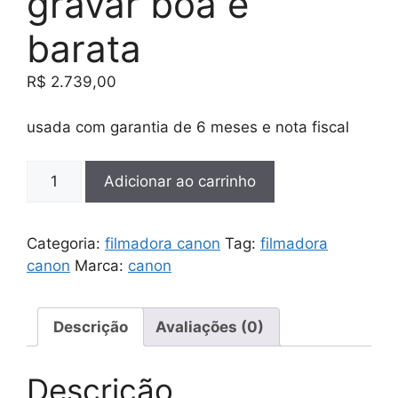
gravar boa e
barata
R$
2.739,00
usada com garantia de 6 meses e nota fiscal
Filmadora
Adicionar ao carrinho
canon
hf-
r800
Categoria:
filmadora canon
Tag:
filmadora
com
canon
Marca:
canon
bateria
de
alta
Descrição
Avaliações (0)
capacidade
inclusa
Descrição
para