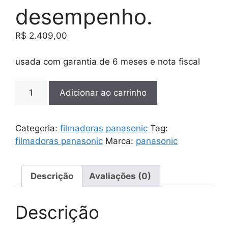
desempenho.
R$
2.409,00
usada com garantia de 6 meses e nota fiscal
filmadora
Adicionar ao carrinho
panasonic
v500
excelência
Categoria:
filmadoras panasonic
Tag:
na
filmadoras panasonic
Marca:
panasonic
captura
de
imagens.
Descrição
Avaliações (0)
para
quem
Descrição
busca
o