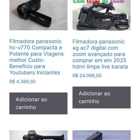
Filmadora panasonic
Filmadora panasonic
hc-v770 Compacta e
ag ac7 digital com
Potente para Viagens
zoom avançado para
melhor Custo-
comprar em em 2025
Benefício para
hdmi limpa live barata
Youtubers Iniciantes
R$
24.068,00
R$
4.389,00
Adicionar ao
Adicionar ao
carrinho
carrinho