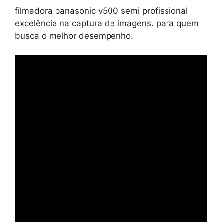
filmadora panasonic v500 semi profissional
melhor
excelência na captura de imagens. para quem
desempenho.
busca o melhor desempenho.
quantidade