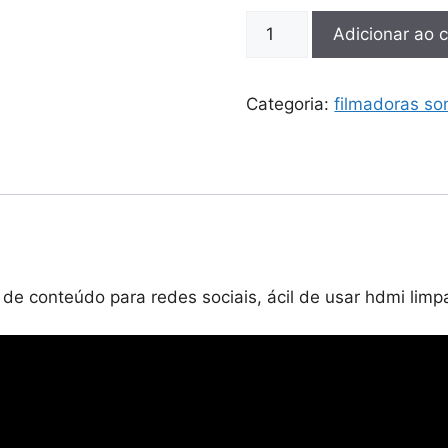
Filmadora
Adicionar ao c
sony
hdr-
cx260
Categoria:
filmadoras so
para
produção
de
conteúdo
para
redes
sociais,
e conteúdo para redes sociais, ácil de usar hdmi limp
ácil
de
usar
hdmi
limpa
quantidade