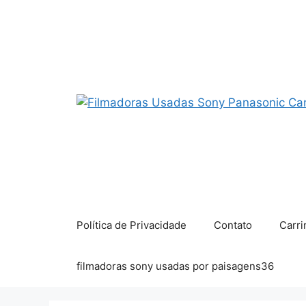
Pular
para
o
conteúdo
Política de Privacidade
Contato
Carri
filmadoras sony usadas por paisagens36