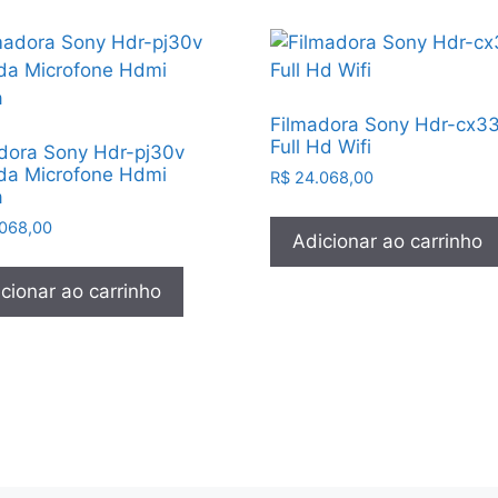
Filmadora Sony Hdr-cx3
Full Hd Wifi
dora Sony Hdr-pj30v
da Microfone Hdmi
R$
24.068,00
a
068,00
Adicionar ao carrinho
cionar ao carrinho