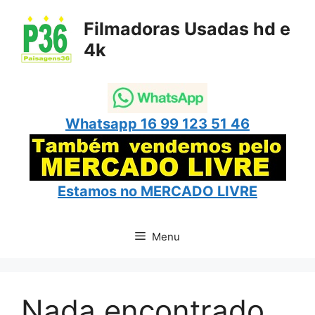
Pular
para
Filmadoras Usadas hd e
o
4k
conteúdo
Whatsapp 16 99 123 51 46
Estamos no
MERCADO LIVRE
Menu
Nada encontrado