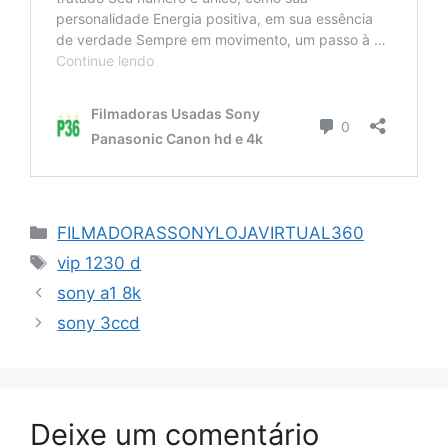
Categorias
FILMADORASSONYLOJAVIRTUAL360
Tags
vip 1230 d
sony a1 8k
sony 3ccd
Deixe um comentário