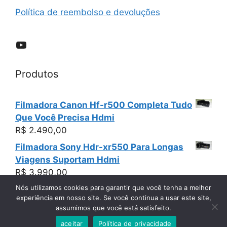
Política de reembolso e devoluções
YouTube
Produtos
Filmadora Canon Hf-r500 Completa Tudo
Que Você Precisa Hdmi
R$
2.490,00
Filmadora Sony Hdr-xr550 Para Longas
Viagens Suportam Hdmi
R$
3.990,00
Nós utilizamos cookies para garantir que você tenha a melhor
experiência em nosso site. Se você continua a usar este site,
assumimos que você está satisfeito.
© 2026 Filmadoras Usadas Sony Panasonic Canon hd
e 4k
• Built with
GeneratePress
aceitar
Política de privacidade